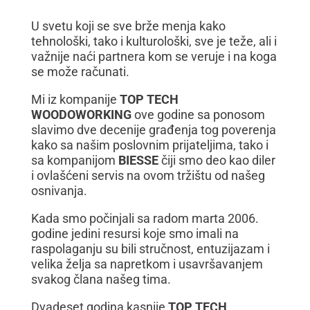
U svetu koji se sve brže menja kako
tehnološki, tako i kulturološki, sve je teže, ali i
važnije naći partnera kom se veruje i na koga
se može računati.
Mi iz kompanije
TOP TECH
WOODOWORKING
ove godine sa ponosom
slavimo dve decenije građenja tog poverenja
kako sa našim poslovnim prijateljima, tako i
sa kompanijom
BIESSE
čiji smo deo kao diler
i ovlašćeni servis na ovom tržištu od našeg
osnivanja.
Kada smo počinjali sa radom marta 2006.
godine jedini resursi koje smo imali na
raspolaganju su bili stručnost, entuzijazam i
velika želja sa napretkom i usavršavanjem
svakog člana našeg tima.
Dvadeset godina kasnije
TOP TECH