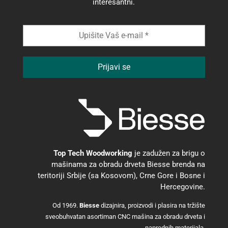
interesantni.
Top Tech Woodworking
je zadužen za brigu o
mašinama za obradu drveta Biesse brenda na
teritoriji Srbije (sa Kosovom), Crne Gore i Bosne i
Hercegovine.
Od 1969.
Biesse
dizajnira, proizvodi i plasira na tržište
sveobuhvatan asortiman CNC mašina za obradu drveta i
naprednih materijala.