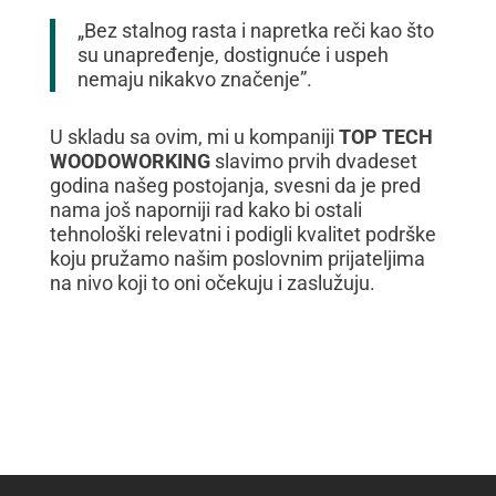
„Bez stalnog rasta i napretka reči kao što
su unapređenje, dostignuće i uspeh
nemaju nikakvo značenje”.
U skladu sa ovim, mi u kompaniji
TOP TECH
WOODOWORKING
slavimo prvih dvadeset
godina našeg postojanja, svesni da je pred
nama još naporniji rad kako bi ostali
tehnološki relevatni i podigli kvalitet podrške
koju pružamo našim poslovnim prijateljima
na nivo koji to oni očekuju i zaslužuju.