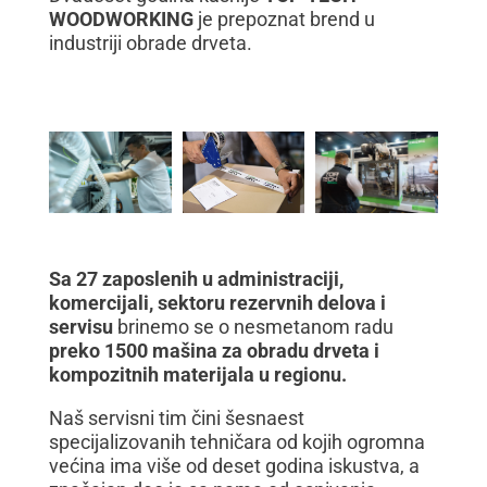
WOODWORKING
je prepoznat brend u
industriji obrade drveta.
Sa 27 zaposlenih u administraciji,
komercijali, sektoru rezervnih delova i
servisu
brinemo se o nesmetanom radu
preko 1500 mašina za obradu drveta i
kompozitnih materijala u regionu.
Naš servisni tim čini šesnaest
specijalizovanih tehničara od kojih ogromna
većina ima više od deset godina iskustva, a