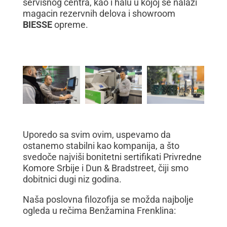
servisnog centra, kao i halu u kojoj se nalazi
magacin rezervnih delova i showroom
BIESSE
opreme.
Uporedo sa svim ovim, uspevamo da
ostanemo stabilni kao kompanija, a što
svedoče najviši bonitetni sertifikati Privredne
Komore Srbije i Dun & Bradstreet, čiji smo
dobitnici dugi niz godina.
Naša poslovna filozofija se možda najbolje
ogleda u rečima Benžamina Frenklina: