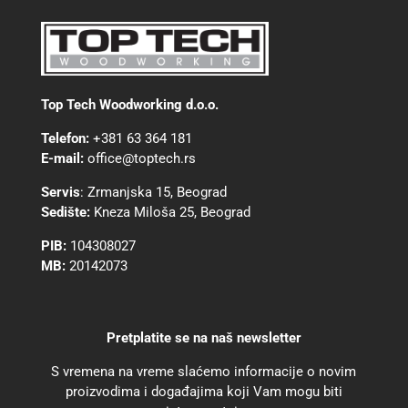
Top Tech Woodworking d.o.o.
Telefon:
+381 63 364 181
E-mail:
office@toptech.rs
Servis
:
Zrmanjska 15, Beograd
Sedište:
Kneza Miloša 25, Beograd
PIB:
104308027
MB:
20142073
Pretplatite se na naš newsletter
S vremena na vreme slaćemo informacije o novim
proizvodima i događajima koji Vam mogu biti