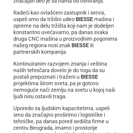
značajan deo je sa nama od osnivanja.
Radeći kao ovlašćeni zastupnik i servis,
uspeli smo da tržišni udeo
BIESSE
mašina i
opreme na delu tržišta koji nam je dodeljen
konstantno uvećavamo, pa danas svaka
druga CNC mašina u proizvodnim pogonima
našeg regiona nosi znak
BIESSE
ili
partnerskih kompanija.
Kontinuiranim razvojem znanja i veština
naših tehničara dovelo je do toga da su
postali prepoznati i traženi u
BIESSE
projektima širom sveta, pa je gotovo
nemoguće naći zemlju na svetu u kojoj naši
ljudi nisu ostavili traga.
Uporedo sa ljudskim kapacitetima, uspeli
smo da značajno proširimo i logističke i
tehničke, pa danas pored sedišta firme u
centru Beograda, imamo i prostorije