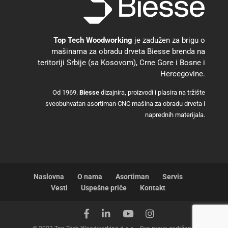
Top Tech Woodworking
je zadužen za brigu o
mašinama za obradu drveta Biesse brenda na
teritoriji Srbije (sa Kosovom), Crne Gore i Bosne i
Hercegovine.
Od 1969.
Biesse
dizajnira, proizvodi i plasira na tržište
sveobuhvatan asortiman CNC mašina za obradu drveta i
naprednih materijala.
Naslovna
O nama
Asortiman
Servis
Vesti
Uspešne priče
Kontakt