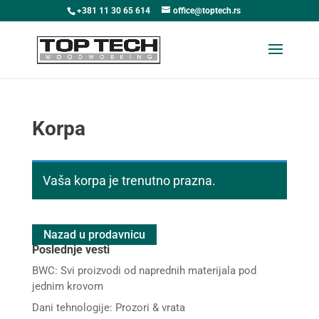
+381 11 30 65 614
office@toptech.rs
Korpa
Vaša korpa je trenutno prazna.
Nazad u prodavnicu
Poslednje vesti
BWC: Svi proizvodi od naprednih materijala pod
jednim krovom
Dani tehnologije: Prozori & vrata