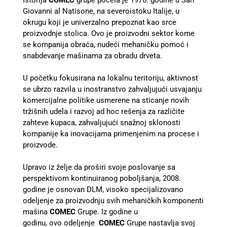
Istorija
COMEC
grupe počela je 1970. godine u San
Giovanni al Natisone, na severoistoku Italije, u
okrugu koji je univerzalno prepoznat kao srce
proizvodnje stolica. Ovo je proizvodni sektor kome
se kompanija obraća, nudeći mehaničku pomoć i
snabdevanje mašinama za obradu drveta.
U početku fokusirana na lokalnu teritoriju, aktivnost
se ubrzo razvila u inostranstvo zahvaljujući usvajanju
komercijalne politike usmerene na sticanje novih
tržišnih udela i razvoj ad hoc rešenja za različite
zahteve kupaca, zahvaljujući snažnoj sklonosti
kompanije ka inovacijama primenjenim na procese i
proizvode.
Upravo iz želje da proširi svoje poslovanje sa
perspektivom kontinuiranog poboljšanja, 2008.
godine je osnovan DLM, visoko specijalizovano
odeljenje za proizvodnju svih mehaničkih komponenti
mašina
COMEC
Grupe. Iz godine u
godinu, ovo odeljenje
COMEC
Grupe nastavlja svoj