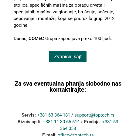
stolica, specifičnih mašina za obradu drveta i
specijalnih mašina za glodanje, brušenje, sečenje,
čepovanje i montažu, koja se pridružila grupi 2012.
godine.
Danas,
COMEC
Grupa zapošljava preko 100 ljudi.
Zvanični sajt
Za sva eventualna pitanja slobodno nas
kontaktirajte:
Servis:
+381 63 364 181
/
support@toptech.rs
Biznis upiti:
+381 11 30 65 614
/
Prodaja
:
+381 63
364 058
E-mail
:
office@toptech.rs