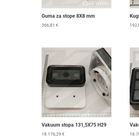
Guma za stope 8X8 mm
Kugl
366,81
€
192
Vakuum stopa 131,5X75 H29
Vak
18.176,29
€
16.7