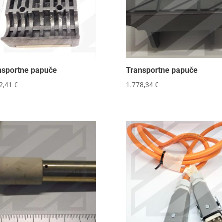
nsportne papuče
Transportne papuče
2,41
€
1.778,34
€