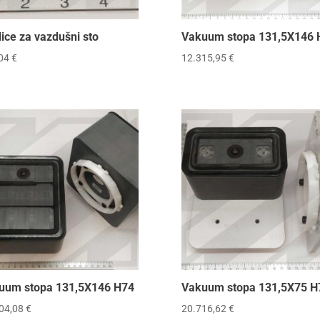
ice za vazdušni sto
Vakuum stopa 131,5X146 
,04
€
12.315,95
€
uum stopa 131,5X146 H74
Vakuum stopa 131,5X75 H
04,08
€
20.716,62
€