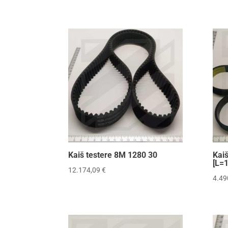
Kaiš testere 8M 1280 30
Kai
[L=
12.174,09
€
4.49