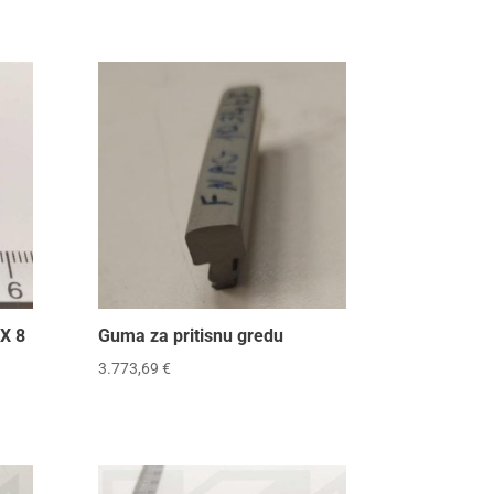
 X 8
Guma za pritisnu gredu
3.773,69
€