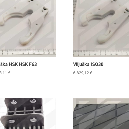
juška HSK HSK F63
Viljuška ISO30
3,11
€
6.829,12
€