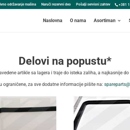
ivno održavanje mašina
Naruči rezervni deo
Pošalji servisni zahtev
+381 1
Naslovna
O nama
Asortiman
Delovi na popustu*
vedene artikle sa lagera i traje do isteka zaliha, a najkasnije d
su ograničene, za sve dodatne informacije pišite na:
spareparts@