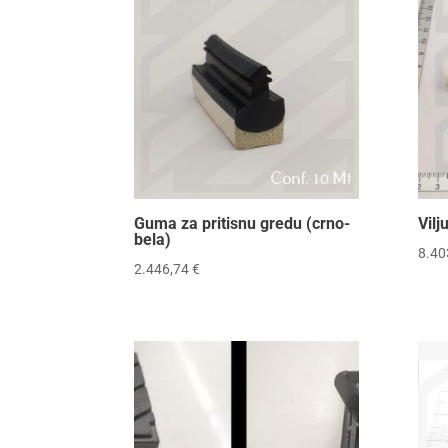
Guma za pritisnu gredu (crno-
Vil
bela)
8.40
2.446,74
€