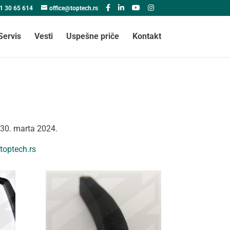
1 30 65 614
office@toptech.rs
Servis
Vesti
Uspešne priče
Kontakt
o 30. marta 2024.
toptech.rs