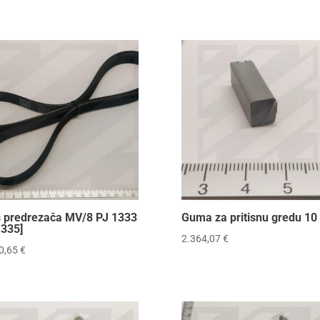
š predrezača MV/8 PJ 1333
Guma za pritisnu gredu 10
1335]
2.364,07
€
0,65
€