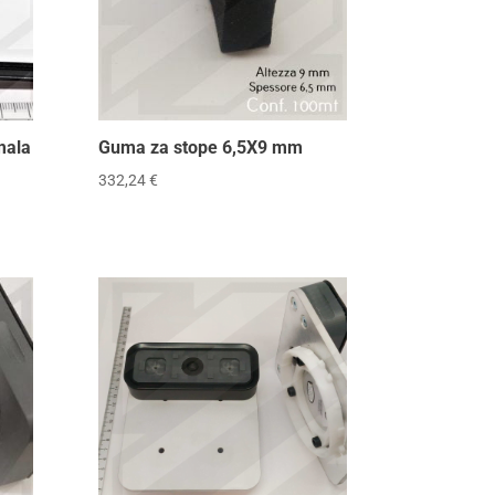
mala
Guma za stope 6,5X9 mm
332,24
€