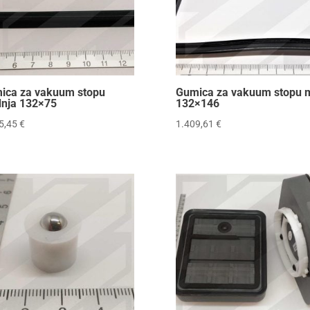
ica za vakuum stopu
Gumica za vakuum stopu 
dnja 132×75
132×146
5,45
€
1.409,61
€