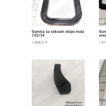
Gumica za vakuum stopu mala
Gum
132×54
sre
1.006,31
€
1.07