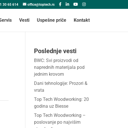
1 30 65 614
office@toptech.rs
Servis
Vesti
Uspešne priče
Kontakt
Poslednje vesti
BWC: Svi proizvodi od
naprednih materijala pod
jednim krovom
Dani tehnologije: Prozori &
vrata
Top Tech Woodworking: 20
godina uz Biesse
Top Tech Woodworking –
poslovanje po najvišim