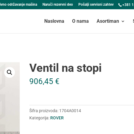
ivno održavanje mašina
Naruči rezervni deo
Pošalji servisni zahtev
+381 1
Naslovna
O nama
Asortiman
Ventil na stopi
906,45
€
Šifra proizvoda:
1704A0014
Kategorija:
ROVER