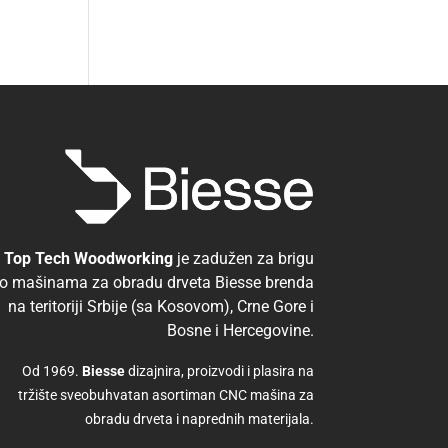
Top Tech Woodworking
je zadužen za brigu
o mašinama za obradu drveta Biesse brenda
na teritoriji Srbije (sa Kosovom), Crne Gore i
Bosne i Hercegovine.
Od 1969.
Biesse
dizajnira, proizvodi i plasira na
tržište sveobuhvatan asortiman CNC mašina za
obradu drveta i naprednih materijala.