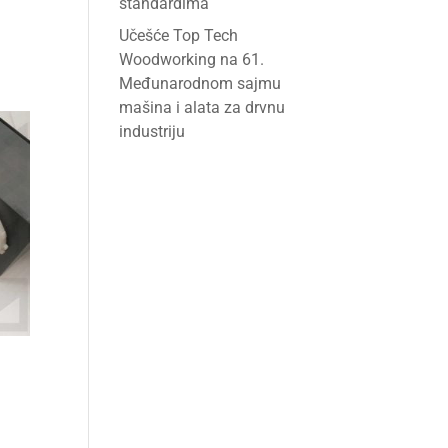
standardima
Učešće Top Tech
Woodworking na 61.
Međunarodnom sajmu
mašina i alata za drvnu
industriju