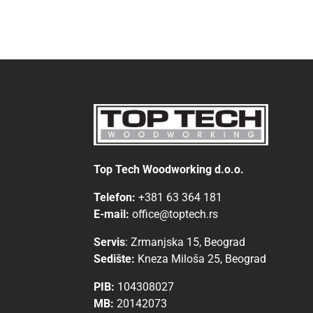
Top Tech Woodworking d.o.o.
Telefon:
+381 63 364 181
E-mail:
office@toptech.rs
Servis
:
Zrmanjska 15, Beograd
Sedište:
Kneza Miloša 25, Beograd
PIB:
104308027
MB:
20142073