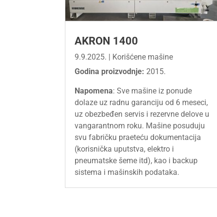
AKRON 1400
9.9.2025.
|
Korišćene mašine
Godina proizvodnje:
2015.
Napomena
: Sve mašine iz ponude
dolaze uz radnu garanciju od 6 meseci,
uz obezbeđen servis i rezervne delove u
vangarantnom roku. Mašine posuduju
svu fabričku praeteću dokumentacija
(korisnička uputstva, elektro i
pneumatske šeme itd), kao i backup
sistema i mašinskih podataka.