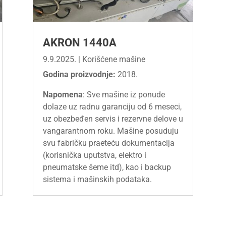
AKRON 1440A
9.9.2025.
|
Korišćene mašine
Godina proizvodnje:
2018.
Napomena
: Sve mašine iz ponude
dolaze uz radnu garanciju od 6 meseci,
uz obezbeđen servis i rezervne delove u
vangarantnom roku. Mašine posuduju
svu fabričku praeteću dokumentacija
(korisnička uputstva, elektro i
pneumatske šeme itd), kao i backup
sistema i mašinskih podataka.