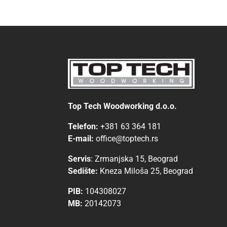
Top Tech Woodworking d.o.o.
Telefon:
+381 63 364 181
E-mail:
office@toptech.rs
Servis
:
Zrmanjska 15, Beograd
Sedište:
Kneza Miloša 25, Beograd
PIB:
104308027
MB:
20142073