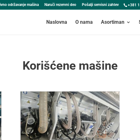
ivno održavanje mašina
Naruči rezervni deo
Pošalji servisni zahtev
+381 1
Naslovna
O nama
Asortiman
Korišćene mašine