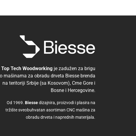
Top Tech Woodworking
je zadužen za brigu
o mašinama za obradu drveta Biesse brenda
na teritoriji Srbije (sa Kosovom), Crne Gore i
Bosne i Hercegovine.
Od 1969.
Biesse
dizajnira, proizvodi i plasira na
tržište sveobuhvatan asortiman CNC mašina za
obradu drveta i naprednih materijala.