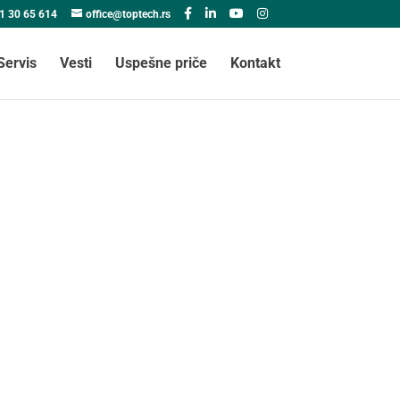
1 30 65 614
office@toptech.rs
Servis
Vesti
Uspešne priče
Kontakt